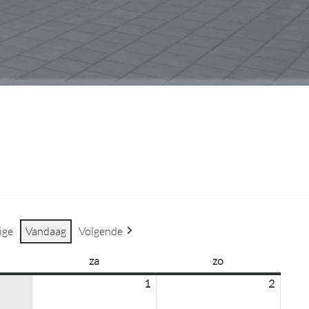
ige
Vandaag
Volgende
ag
za
zaterdag
zo
zondag
1
1
2
2
augustus
august