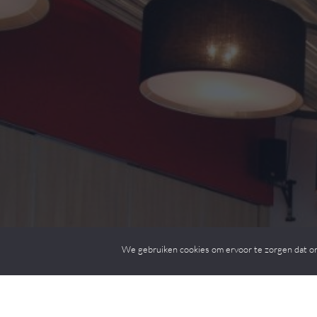
Kom langs en ontd
We gebruiken cookies om ervoor te zorgen dat onze
vele mogelijkhed