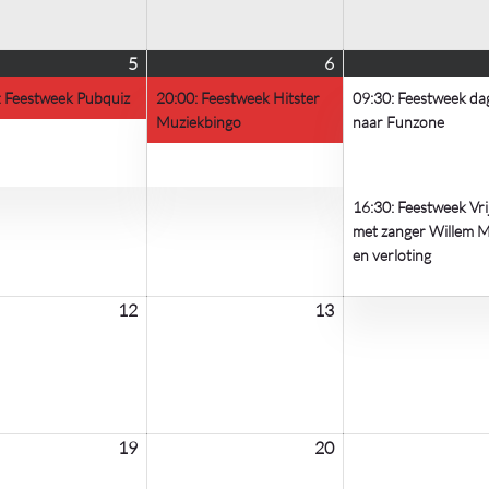
5
5
(1
6
6
(1
us
augustus
evenement)
augustus
evenement)
: Feestweek Pubquiz
20:00: Feestweek Hitster
09:30: Feestweek dag
2026
2026
Muziekbingo
naar Funzone
16:30: Feestweek Vr
met zanger Willem M
en verloting
12
12
13
13
us
augustus
augustus
2026
2026
19
19
20
20
us
ent)
augustus
augustus