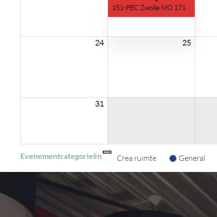
2026
2026
151-PEC Zwolle MO 171
24
24
25
25
augustus
august
2026
2026
31
31
augustus
2026
Evenementcategorieën
Categorie
Crea ruimte
General
zonder
titel