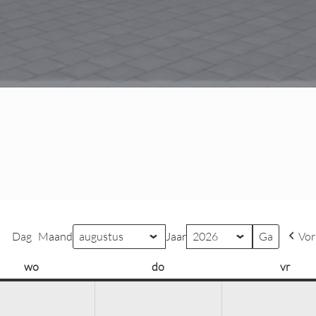
Dag
Maand
Jaar
Vor
wo
woensdag
do
donderdag
vr
vrijd