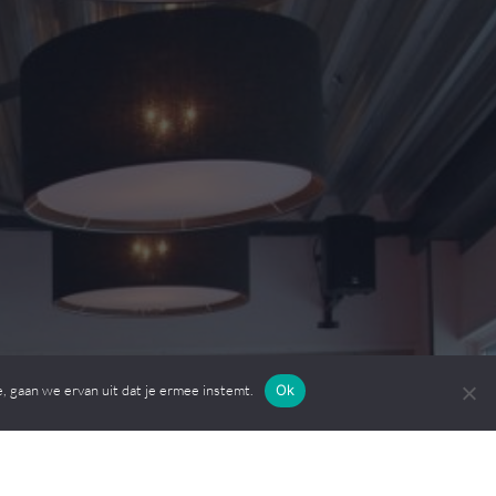
, gaan we ervan uit dat je ermee instemt.
Ok
Contact