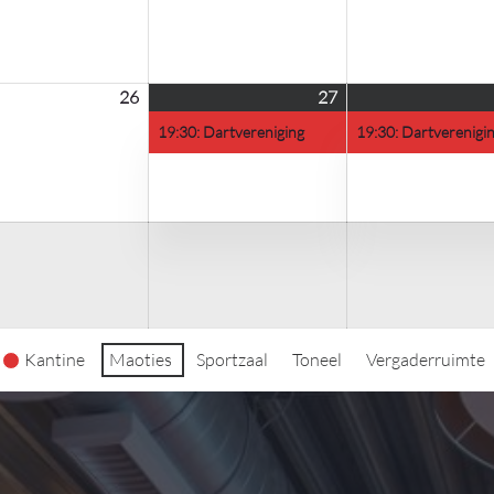
2026
2026
26
26
27
27
(1
us
augustus
augustus
evenement)
19:30: Dartvereniging
19:30: Dartverenigi
2026
2026
Kantine
Maoties
Sportzaal
Toneel
Vergaderruimte