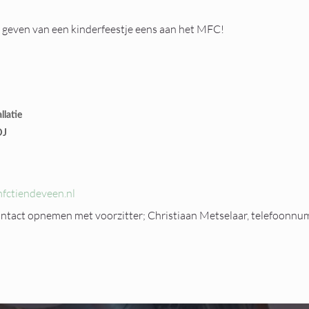
t geven van een kinderfeestje eens aan het MFC!
llatie
DJ
fctiendeveen.nl
ontact opnemen met voorzitter; Christiaan Metselaar, telefoonn