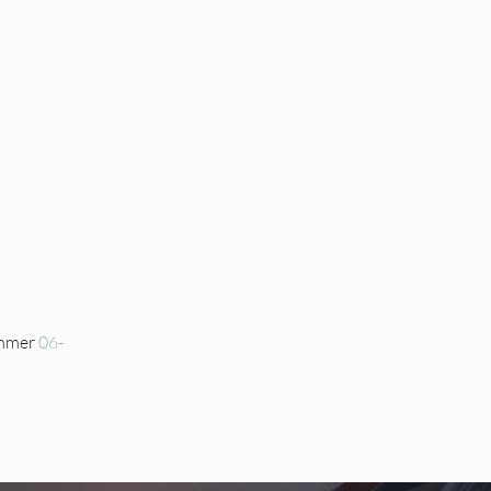
ummer
06-