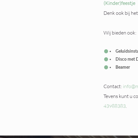
(Kinder)feestje
Denk ook bij he
Wij bieden ook:
Geluidsinsta
Disco met 
Beamer
Contact:
info@m
Tevens kunt u c
43988383
.