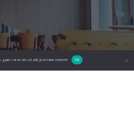
, gaan we ervan uit dat je ermee instemt.
Ok