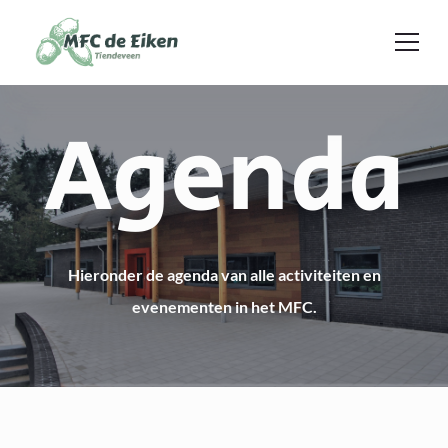
Ga naar de inhoud
Agenda
Hieronder de agenda van alle activiteiten en
evenementen in het MFC.