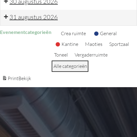
30 augustus 2026
31 augustus 2026
Evenementcategorieën
Categorie zonder titel
Crea ruimte
General
Kantine
Maoties
Sportzaal
Toneel
Vergaderruimte
Alle categorieën
Print
Bekijk