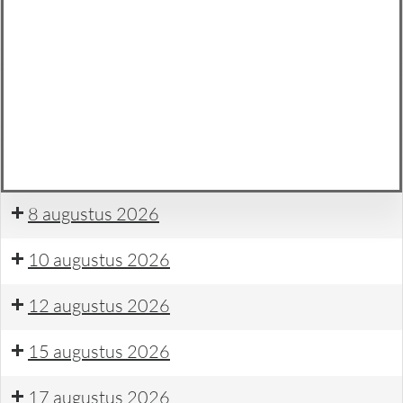
uit
naar
Feestweek
Funzone
Jeu
de
Boules
Feestweek
Vrijmibo
met
zanger
8 augustus 2026
Willem
Meijer
10 augustus 2026
en
verloting
12 augustus 2026
15 augustus 2026
17 augustus 2026