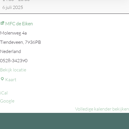
Dalen
6 juli 2025
MFC de Eiken
Molenweg 4a
Tiendeveen
,
7936PB
Nederland
0528-342390
Bekijk locatie
MFC
Kaart
de
iCal
Eiken
Google
Volledige kalender bekijken