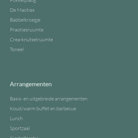
Pokkelplaog
De Maoties
Babbelkroegje
Praotiesruumte
Crea-knutselruumte
Toneel
Arrangementen
Basis- en uitgebreide arrangementen
Koud/warm buffet en barbecue
Lunch
Sportzaal