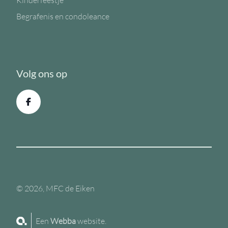
Kinderfeestje
Begrafenis en condoleance
Volg ons op
© 2026, MFC de Eiken
Een
Webba
website.