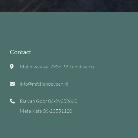
Contact
Molenweg 4a, 7936 PB Tiendeveen
info@mfctiendeveen.nl
Ria van Goor
06-29352660
Meta Kats
06-23551120