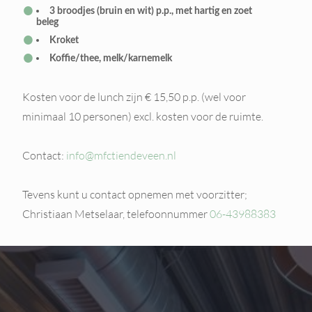
3 broodjes (bruin en wit) p.p., met hartig en zoet
beleg
Kroket
Koffie/thee, melk/karnemelk
Kosten voor de lunch zijn € 15,50 p.p. (wel voor
minimaal 10 personen) excl. kosten voor de ruimte.
Contact:
info@mfctiendeveen.nl
Tevens kunt u contact opnemen met voorzitter;
Christiaan Metselaar, telefoonnummer
06-43988383