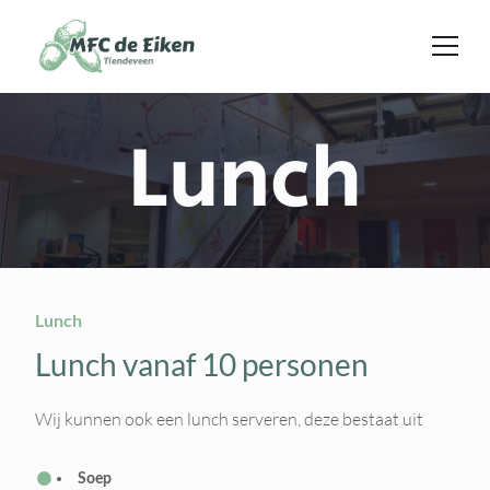
Ga naar de inhoud
Lunch
Lunch
Lunch vanaf 10 personen
Wij kunnen ook een lunch serveren, deze bestaat uit
Soep