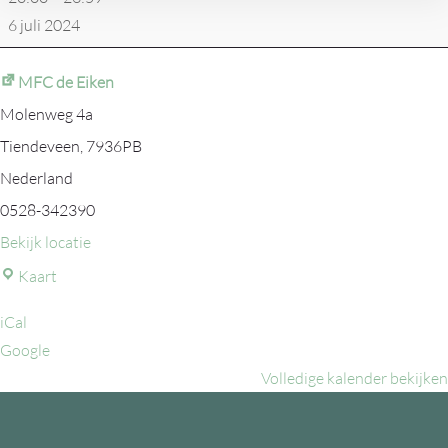
6 juli 2024
MFC de Eiken
Molenweg 4a
Tiendeveen
,
7936PB
Nederland
0528-342390
Bekijk locatie
MFC
Kaart
de
iCal
Eiken
Google
Volledige kalender bekijken