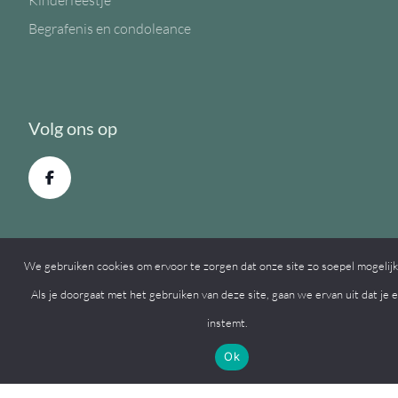
Kinderfeestje
Begrafenis en condoleance
Volg ons op
We gebruiken cookies om ervoor te zorgen dat onze site zo soepel mogelijk 
Als je doorgaat met het gebruiken van deze site, gaan we ervan uit dat je
instemt.
© 2026, MFC de Eiken
Ok
Een
Webba
website.