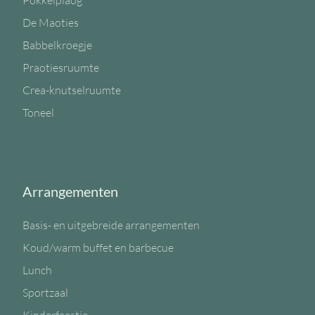
Pokkelplaog
De Maoties
Babbelkroegje
Praotiesruumte
Crea-knutselruumte
Toneel
Arrangementen
Basis- en uitgebreide arrangementen
Koud/warm buffet en barbecue
Lunch
Sportzaal