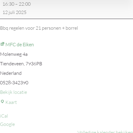
16:30
–
22:00
MTPD
12 juli 2025
Bbq regelen voor 21 personen + borrel
MFC de Eiken
Molenweg 4a
Tiendeveen
,
7936PB
Nederland
0528-342390
Bekijk locatie
MFC
Kaart
de
iCal
Eiken
Google
Volledige kalender bekijken