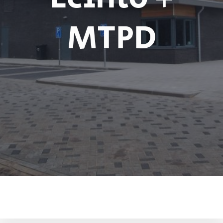
MTPD
Bedrijfsuitje
Ecinto
+