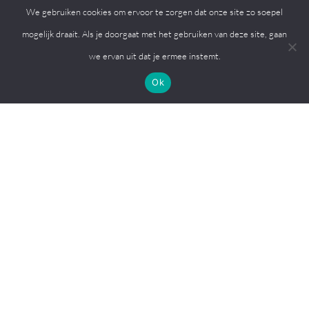
Lunch
We gebruiken cookies om ervoor te zorgen dat onze site zo soepel
Sportzaal
mogelijk draait. Als je doorgaat met het gebruiken van deze site, gaan
Kinderfeestje
we ervan uit dat je ermee instemt.
Begrafenis en condoleance
Ok
Volg ons op
© 2026, MFC de Eiken