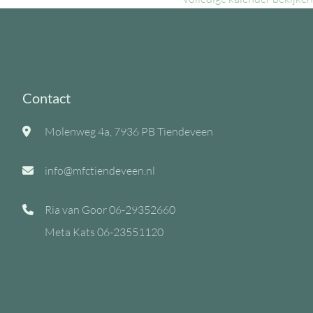
Contact
Molenweg 4a, 7936 PB Tiendeveen
info@mfctiendeveen.nl
Ria van Goor
06-29352660
Meta Kats
06-23551120