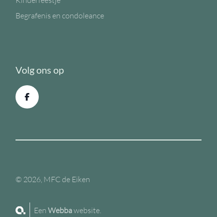
Kinderfeestje
Begrafenis en condoleance
Volg ons op
© 2026, MFC de Eiken
Een
Webba
website.