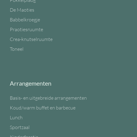
Pokkelplaog
De Maoties
Babbelkroegje
Praotiesruumte
Crea-knutselruumte
Toneel
Arrangementen
Basis- en uitgebreide arrangementen
Koud/warm buffet en barbecue
Lunch
Sportzaal