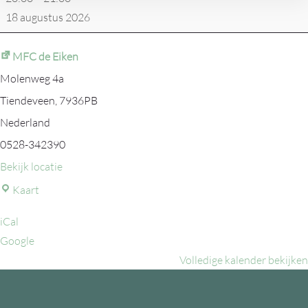
18 augustus 2026
MFC de Eiken
Molenweg 4a
Tiendeveen
,
7936PB
Nederland
0528-342390
Bekijk locatie
MFC
Kaart
de
iCal
Eiken
Google
Volledige kalender bekijken