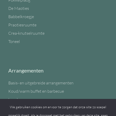
Pokkelplaog
De Maoties
Babbelkroegje
Praotiesruumte
Crea-knutselruumte
Toneel
Arrangementen
Basis- en uitgebreide arrangementen
Koud/warm buffet en barbecue
Lunch
We gebruiken cookies om ervoor te zorgen dat onze site zo soepel
Sportzaal
mogelijk draait. Als je doorgaat met het gebruiken van deze site, gaan