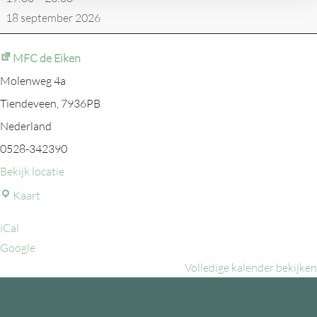
18 september 2026
MFC de Eiken
Molenweg 4a
Tiendeveen
,
7936PB
Nederland
0528-342390
Bekijk locatie
MFC
Kaart
de
iCal
Eiken
Google
Volledige kalender bekijken