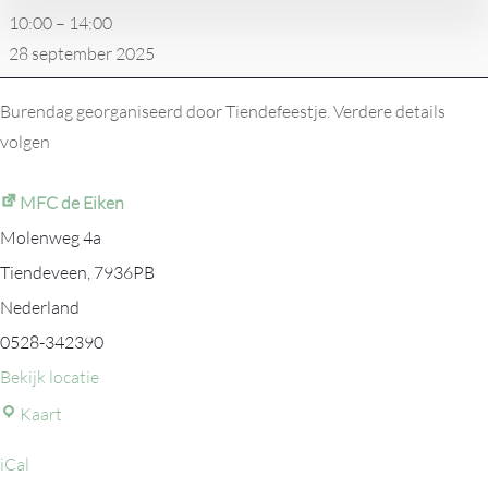
10:00
–
14:00
met
28 september 2025
lunch
Burendag georganiseerd door Tiendefeestje. Verdere details
volgen
MFC de Eiken
Molenweg 4a
Tiendeveen
,
7936PB
Nederland
0528-342390
Bekijk locatie
MFC
Kaart
de
iCal
Eiken