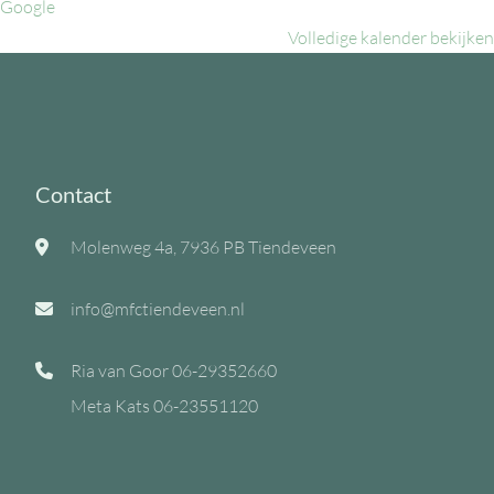
Google
Volledige kalender bekijken
Contact
Molenweg 4a, 7936 PB Tiendeveen
info@mfctiendeveen.nl
Ria van Goor
06-29352660
Meta Kats
06-23551120