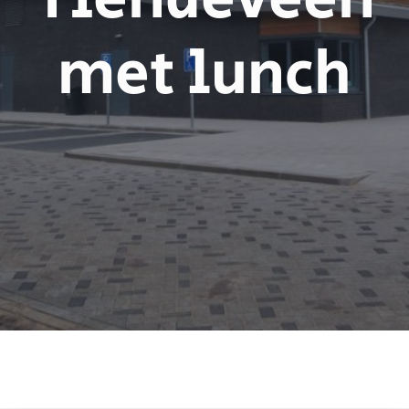
met lunch
Chaos
in
Tiendeveen