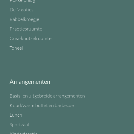
Pokkelplaog
De Maoties
Babbelkroegje
Praotiesruumte
Crea-knutselruumte
Toneel
Arrangementen
Basis- en uitgebreide arrangementen
Koud/warm buffet en barbecue
Lunch
Sportzaal