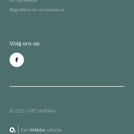
Kinderfeestje
Begrafenis en condoleance
Volg ons op
© 2026, MFC de Eiken
Een
Webba
website.