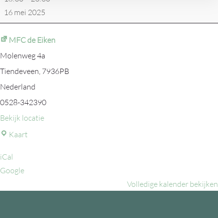
16 mei 2025
MFC de Eiken
Molenweg 4a
Tiendeveen
,
7936PB
Nederland
0528-342390
Bekijk locatie
MFC
Kaart
de
iCal
Eiken
Google
Volledige kalender bekijken