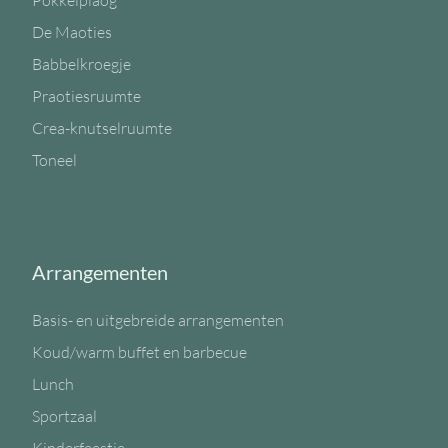
Pokkelplaog
De Maoties
Babbelkroegje
Praotiesruumte
Crea-knutselruumte
Toneel
Arrangementen
Basis- en uitgebreide arrangementen
Koud/warm buffet en barbecue
Lunch
Sportzaal