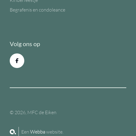
Kinderfeestje
Begrafenis en condoleance
Volg ons op
© 2026, MFC de Eiken
Een
Webba
website.