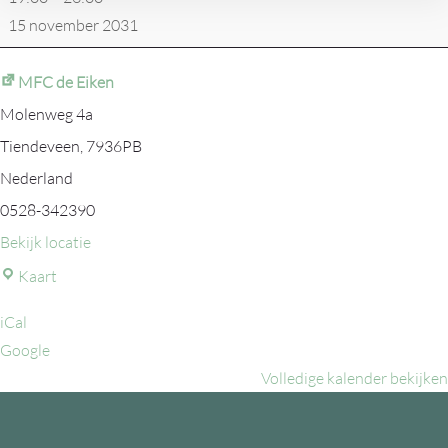
15 november 2031
MFC de Eiken
Molenweg 4a
Tiendeveen
,
7936PB
Nederland
0528-342390
Bekijk locatie
MFC
Kaart
de
iCal
Eiken
Google
Volledige kalender bekijken