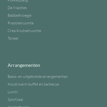
Pokkelplaog
De Maoties
Babbelkroegje
Praotiesruumte
Crea-knutselruumte
Toneel
Arrangementen
Basis- en uitgebreide arrangementen
Koud/warm buffet en barbecue
Lunch
Sportzaal