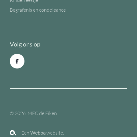
Kinderfeestje
Begrafenis en condoleance
Volg ons op
© 2026, MFC de Eiken
Een
Webba
website.