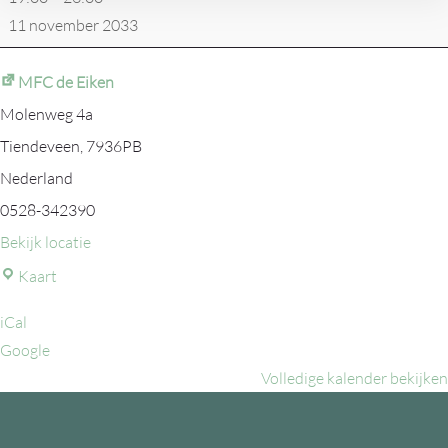
11 november 2033
MFC de Eiken
Molenweg 4a
Tiendeveen
,
7936PB
Nederland
0528-342390
Bekijk locatie
MFC
Kaart
de
iCal
Eiken
Google
Volledige kalender bekijken