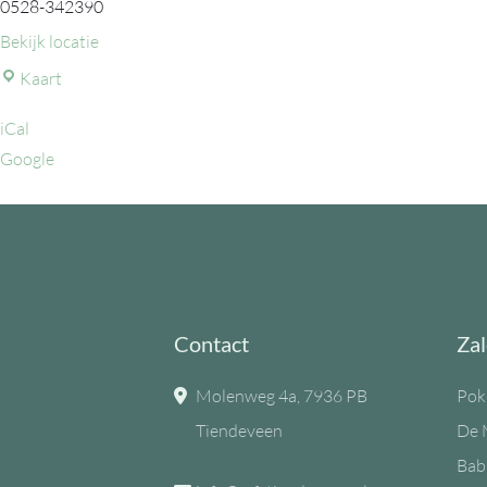
0528-342390
Bekijk locatie
MFC
Kaart
de
iCal
Eiken
Google
Contact
Zal
Molenweg 4a, 7936 PB
Pok
Tiendeveen
De 
Bab