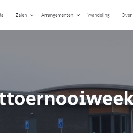
da
Zalen
Arrangementen
Wandeling
Over
ttoernooiwee