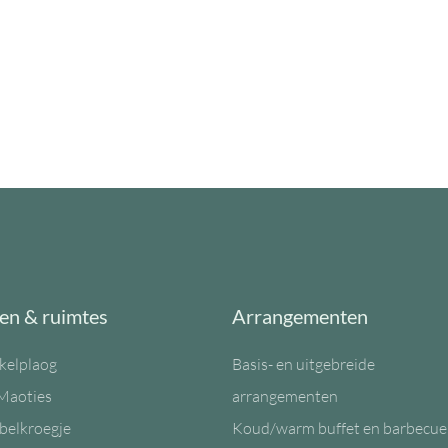
en & ruimtes
Arrangementen
kelplaog
Basis- en uitgebreide
Maoties
arrangementen
belkroegje
Koud/warm buffet en barbecue