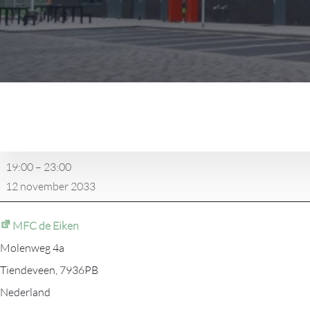
Darttoernooiweekend
19:00
–
23:00
12 november 2033
MFC de Eiken
Molenweg 4a
Tiendeveen
,
7936PB
Nederland