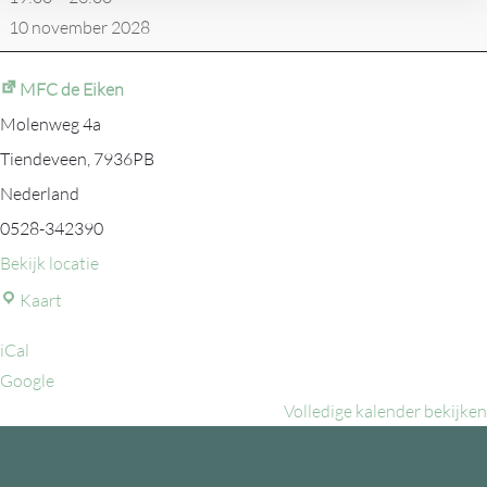
10 november 2028
MFC de Eiken
Molenweg 4a
Tiendeveen
,
7936PB
Nederland
0528-342390
Bekijk locatie
MFC
Kaart
de
iCal
Eiken
Google
Volledige kalender bekijken