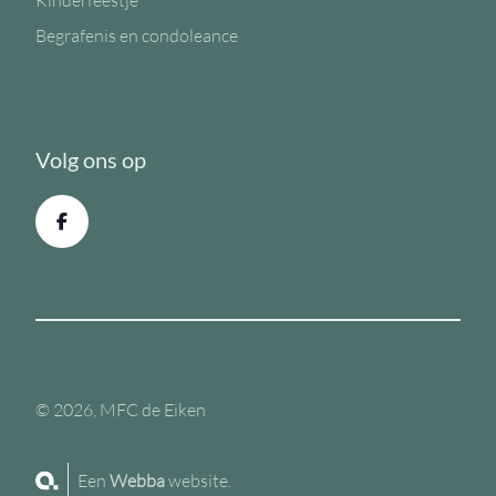
Kinderfeestje
Begrafenis en condoleance
Volg ons op
© 2026, MFC de Eiken
Een
Webba
website.