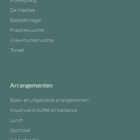
Pokkelplaog
De Maoties
Babbelkroegje
Praotiesruumte
Crea-knutselruumte
Toneel
Arrangementen
Basis- en uitgebreide arrangementen
Koud/warm buffet en barbecue
Lunch
Sportzaal