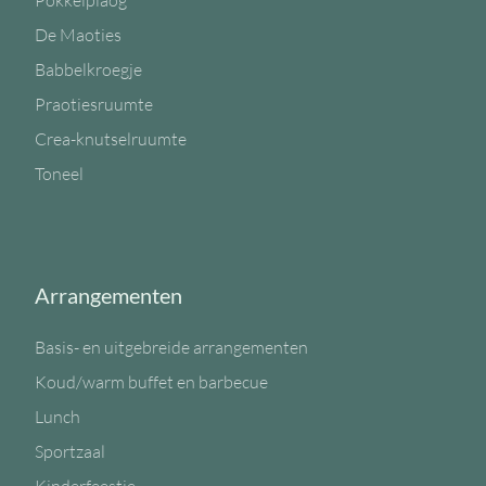
Pokkelplaog
De Maoties
Babbelkroegje
Praotiesruumte
Crea-knutselruumte
Toneel
Arrangementen
Basis- en uitgebreide arrangementen
Koud/warm buffet en barbecue
Lunch
Sportzaal