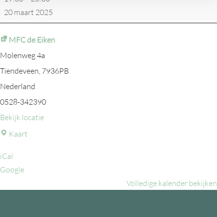
Hollandscheveld
20 maart 2025
MFC de Eiken
Molenweg 4a
Tiendeveen
,
7936PB
Nederland
0528-342390
Bekijk locatie
MFC
Kaart
de
iCal
Eiken
Google
Volledige kalender bekijken