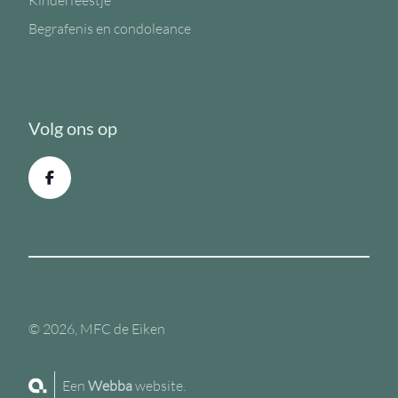
Kinderfeestje
Begrafenis en condoleance
Volg ons op
© 2026, MFC de Eiken
Een
Webba
website.