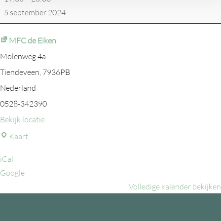
Kieken
5 september 2024
wat
't
MFC de Eiken
wordt
Molenweg 4a
Tiendeveen
,
7936PB
Nederland
0528-342390
Bekijk locatie
MFC
Kaart
de
iCal
Eiken
Google
Volledige kalender bekijken