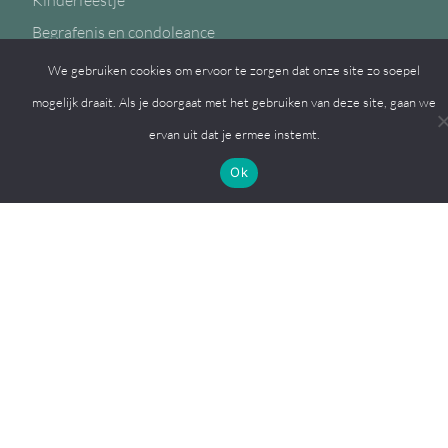
Kinderfeestje
Begrafenis en condoleance
We gebruiken cookies om ervoor te zorgen dat onze site zo soepel
mogelijk draait. Als je doorgaat met het gebruiken van deze site, gaan we
ervan uit dat je ermee instemt.
Volg ons op
Ok
© 2026, MFC de Eiken
Een
Webba
website.