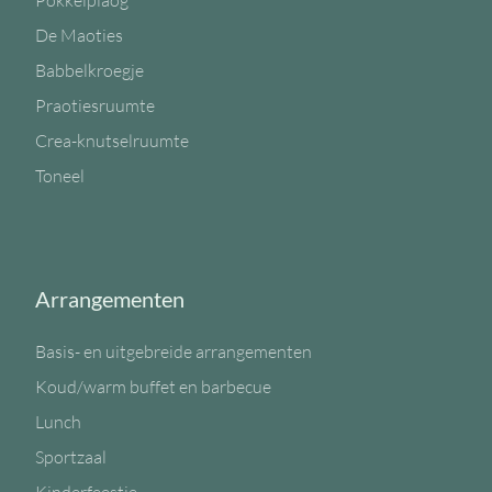
Pokkelplaog
De Maoties
Babbelkroegje
Praotiesruumte
Crea-knutselruumte
Toneel
Arrangementen
Basis- en uitgebreide arrangementen
Koud/warm buffet en barbecue
Lunch
Sportzaal