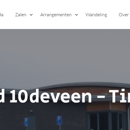
da
Zalen
Arrangementen
Wandeling
Over
d 10deveen - Ti