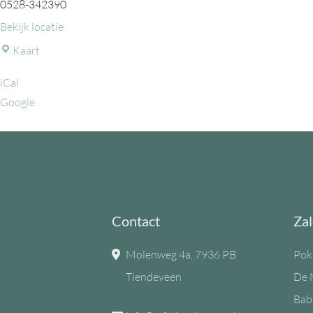
0528-342390
Bekijk locatie
MFC
Kaart
de
iCal
Eiken
Google
Contact
Zal
Molenweg 4a, 7936 PB
Pok
Tiendeveen
De 
Bab