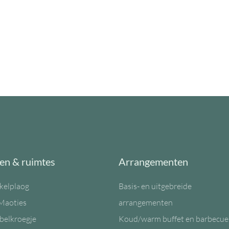
en & ruimtes
Arrangementen
kelplaog
Basis- en uitgebreide
Maoties
arrangementen
belkroegje
Koud/warm buffet en barbecue