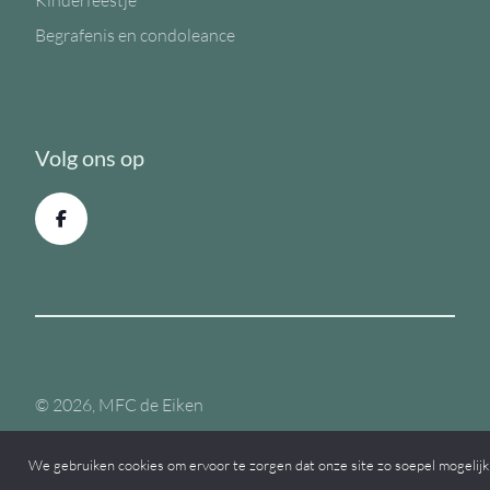
Kinderfeestje
Begrafenis en condoleance
Volg ons op
© 2026, MFC de Eiken
We gebruiken cookies om ervoor te zorgen dat onze site zo soepel mogelijk 
Een
Webba
website.