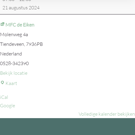
met
21 augustus 2024
de
Alpaca's
MFC de Eiken
+
Molenweg 4a
Huifkarrentocht
Tiendeveen
,
7936PB
Nederland
0528-342390
Bekijk locatie
MFC
Kaart
de
iCal
Eiken
Google
Volledige kalender bekijken