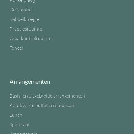
Pokkelplaog
De Maoties
Babbelkroegje
Praotiesruumte
Crea-knutselruumte
Toneel
Arrangementen
Basis- en uitgebreide arrangementen
Koud/warm buffet en barbecue
Lunch
Sportzaal