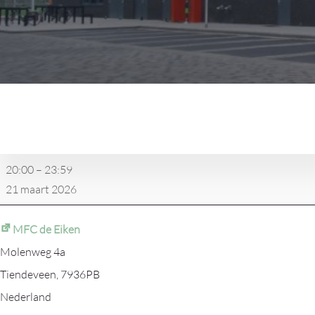
Feest
Dominique
20:00
–
23:59
21 maart 2026
MFC de Eiken
Molenweg 4a
Tiendeveen
,
7936PB
Nederland