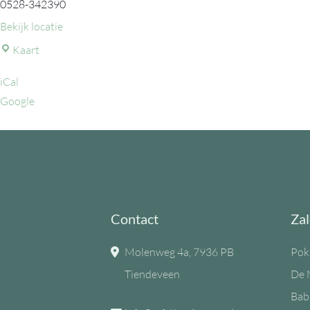
0528-342390
Bekijk locatie
MFC
Kaart
de
iCal
Eiken
Google
Contact
Zal
Molenweg 4a, 7936 PB
Pok
Tiendeveen
De 
Bab