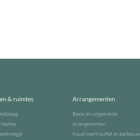
en & ruimtes
Arrangementen
kelplaog
Basis- en uitgebreide
Maoties
arrangementen
belkroegje
Koud/warm buffet en barbecue