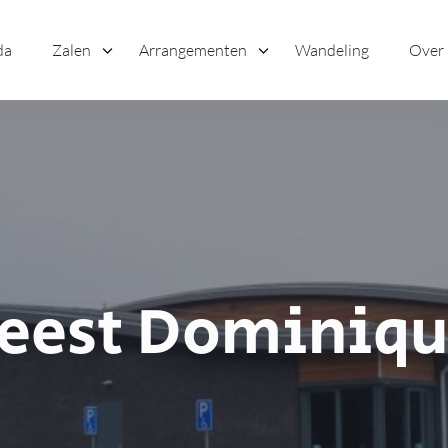
da
Zalen
Arrangementen
Wandeling
Over
eest Dominiq