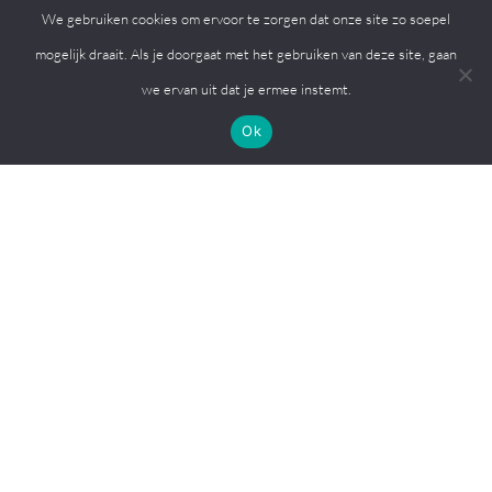
Lunch
We gebruiken cookies om ervoor te zorgen dat onze site zo soepel
Sportzaal
mogelijk draait. Als je doorgaat met het gebruiken van deze site, gaan
Kinderfeestje
we ervan uit dat je ermee instemt.
Begrafenis en condoleance
Ok
Volg ons op
© 2026, MFC de Eiken