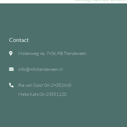
Contact
Molenweg 4a, 7936 PB Tiendeveen
info@mfctiendeveen.nl
Ria van Goor
06-29352660
Meta Kats
06-23551120