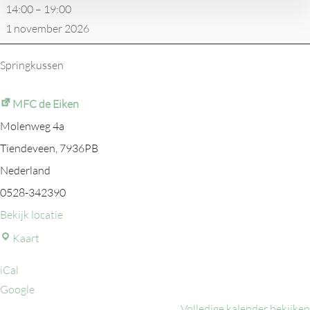
14:00
–
19:00
1 november 2026
Springkussen
MFC de Eiken
Molenweg 4a
Tiendeveen
,
7936PB
Nederland
0528-342390
Bekijk locatie
MFC
Kaart
de
iCal
Eiken
Google
Volledige kalender bekijken