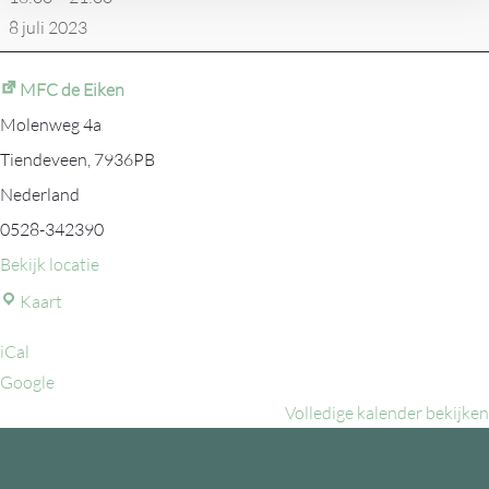
Eck
8 juli 2023
MFC de Eiken
Molenweg 4a
Tiendeveen
,
7936PB
Nederland
0528-342390
Bekijk locatie
MFC
Kaart
de
iCal
Eiken
Google
Volledige kalender bekijken