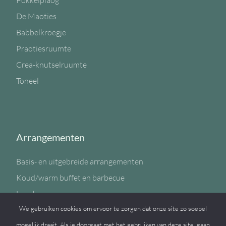
Pokkelplaog
De Maoties
Babbelkroegje
Praotiesruumte
Crea-knutselruumte
Toneel
Arrangementen
Basis- en uitgebreide arrangementen
Koud/warm buffet en barbecue
Lunch
We gebruiken cookies om ervoor te zorgen dat onze site zo soepel
Sportzaal
mogelijk draait. Als je doorgaat met het gebruiken van deze site, gaan