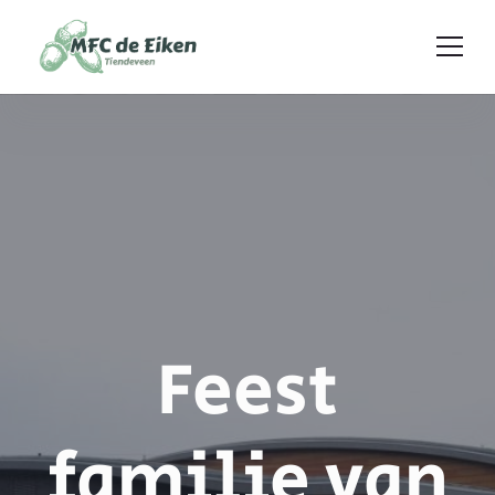
Ga naar de inhoud
Feest
familie van