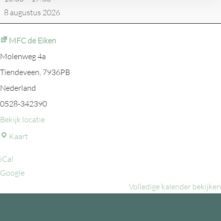
scootertocht
8 augustus 2026
MFC de Eiken
Molenweg 4a
Tiendeveen
,
7936PB
Nederland
0528-342390
Bekijk locatie
MFC
Kaart
de
iCal
Eiken
Google
Volledige kalender bekijken