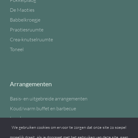
Pokkelplaog
De Maoties
Babbelkroegje
Praotiesruumte
Crea-knutselruumte
Toneel
Arrangementen
Basis- en uitgebreide arrangementen
Koud/warm buffet en barbecue
Lunch
We gebruiken cookies om ervoor te zorgen dat onze site zo soepel
Sportzaal
mogelijk draait. Als je doorgaat met het gebruiken van deze site, gaan