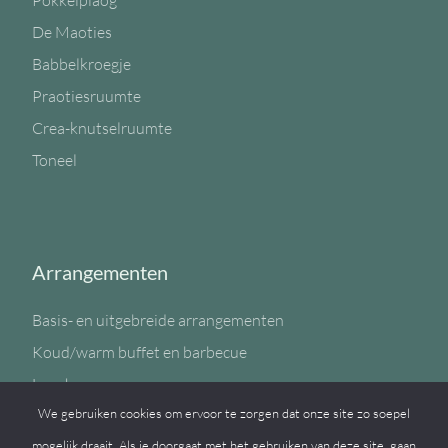
Pokkelplaog
De Maoties
Babbelkroegje
Praotiesruumte
Crea-knutselruumte
Toneel
Arrangementen
Basis- en uitgebreide arrangementen
Koud/warm buffet en barbecue
Lunch
We gebruiken cookies om ervoor te zorgen dat onze site zo soepel
Sportzaal
mogelijk draait. Als je doorgaat met het gebruiken van deze site, gaan