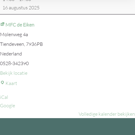
scootertocht
16 augustus 2025
MFC de Eiken
Molenweg 4a
Tiendeveen
,
7936PB
Nederland
0528-342390
Bekijk locatie
MFC
Kaart
de
iCal
Eiken
Google
Volledige kalender bekijken