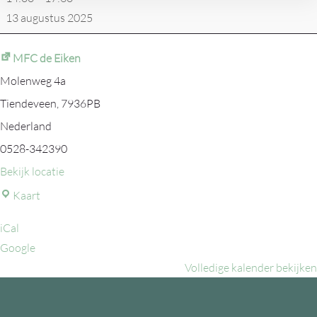
Boules
13 augustus 2025
MFC de Eiken
Molenweg 4a
Tiendeveen
,
7936PB
Nederland
0528-342390
Bekijk locatie
MFC
Kaart
de
iCal
Eiken
Google
Volledige kalender bekijken