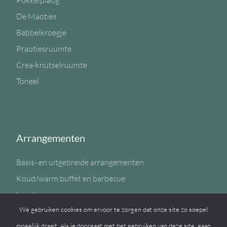
Pokkelplaog
De Maoties
Babbelkroegje
Praotiesruumte
Crea-knutselruumte
Toneel
Arrangementen
Basis- en uitgebreide arrangementen
Koud/warm buffet en barbecue
Lunch
We gebruiken cookies om ervoor te zorgen dat onze site zo soepel
Sportzaal
mogelijk draait. Als je doorgaat met het gebruiken van deze site, gaan