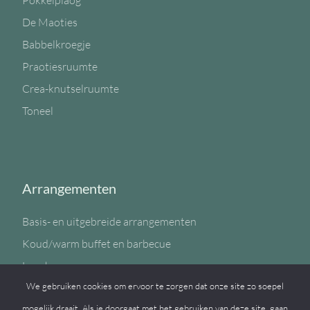
Pokkelplaog
De Maoties
Babbelkroegje
Praotiesruumte
Crea-knutselruumte
Toneel
Arrangementen
Basis- en uitgebreide arrangementen
Koud/warm buffet en barbecue
Lunch
We gebruiken cookies om ervoor te zorgen dat onze site zo soepel
Sportzaal
mogelijk draait. Als je doorgaat met het gebruiken van deze site, gaan