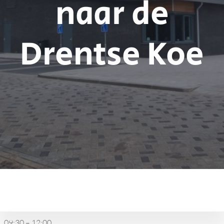
naar de
Drentse Koe
Feestweek
Kinderen
naar
09:30
–
12:00