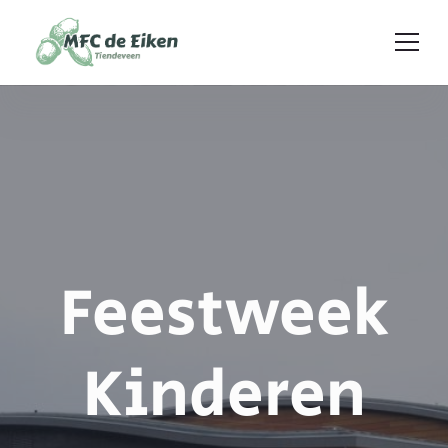
Ga naar de inhoud
Feestweek
Kinderen