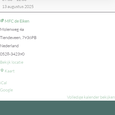
de
13 augustus 2025
Drentse
Koe
MFC de Eiken
Molenweg 4a
Tiendeveen
,
7936PB
Nederland
0528-342390
Bekijk locatie
MFC
Kaart
de
iCal
Eiken
Google
Volledige kalender bekijken