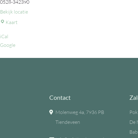
0528-342390
Bekijk locatie
MFC
Kaart
de
iCal
Eiken
Google
Contact
Zal
Molenweg 4a, 7936 PB
Pok
Tiendeveen
De 
Bab