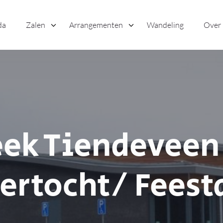
da
Zalen
Arrangementen
Wandeling
Over
ek Tiendeveen 
ertocht/ Fees