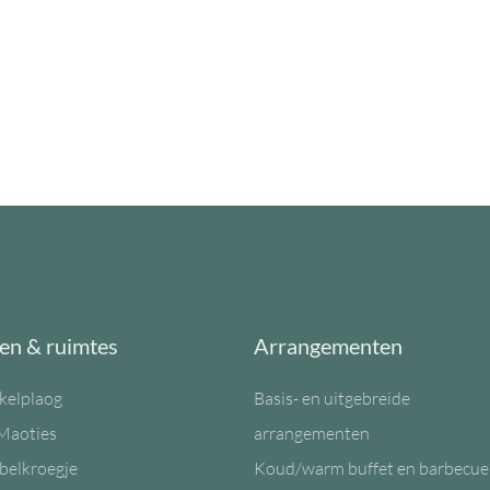
en & ruimtes
Arrangementen
kelplaog
Basis- en uitgebreide
Maoties
arrangementen
belkroegje
Koud/warm buffet en barbecue