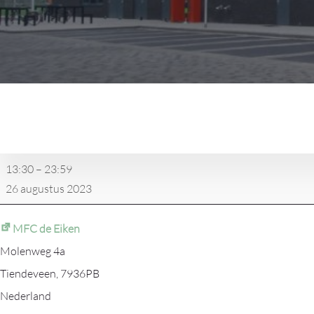
Feestweek
Tiendeveen
Fiets
en
13:30
–
23:59
scootertocht/
26 augustus 2023
Feestavond
MFC de Eiken
Molenweg 4a
Tiendeveen
,
7936PB
Nederland