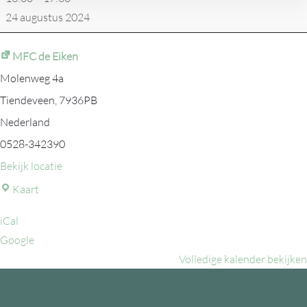
24 augustus 2024
MFC de Eiken
Molenweg 4a
Tiendeveen
,
7936PB
Nederland
0528-342390
Bekijk locatie
MFC
Kaart
de
iCal
Eiken
Google
Volledige kalender bekijken