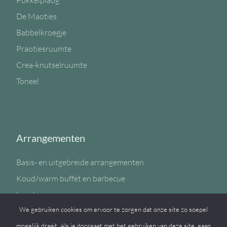
Pokkelplaog
De Maoties
Babbelkroegje
Praotiesruumte
Crea-knutselruumte
Toneel
Arrangementen
Basis- en uitgebreide arrangementen
Koud/warm buffet en barbecue
Lunch
We gebruiken cookies om ervoor te zorgen dat onze site zo soepel
Sportzaal
mogelijk draait. Als je doorgaat met het gebruiken van deze site, gaan