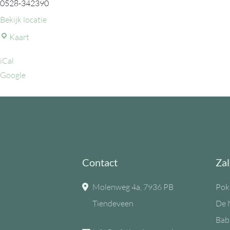
0528-342390
Bekijk locatie
MFC
Kaart
de
iCal
Eiken
Google
Contact
Zal
Molenweg 4a, 7936 PB
Pok
Tiendeveen
De 
Bab