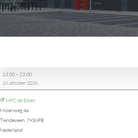
Halloweenverschieting
Agilaz
13:00
–
23:00
16 oktober 2026
MFC de Eiken
Molenweg 4a
Tiendeveen
,
7936PB
Nederland