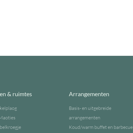
en & ruimtes
Arrangementen
kelplaog
Basis- en uitgebreide
Maoties
arrangementen
belkroegje
Koud/warm buffet en barbecue