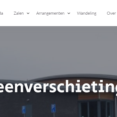
da
Zalen
Arrangementen
Wandeling
Over
enverschietin