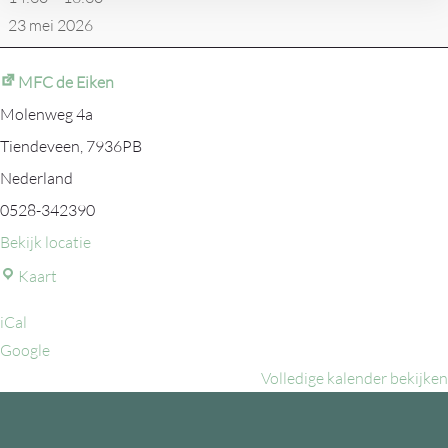
23 mei 2026
MFC de Eiken
Molenweg 4a
Tiendeveen
,
7936PB
Nederland
0528-342390
Bekijk locatie
MFC
Kaart
de
iCal
Eiken
Google
Volledige kalender bekijken