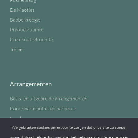
Pokkelplaog
De Maoties
Babbelkroegje
Praotiesruumte
Crea-knutselruumte
Toneel
Arrangementen
Basis- en uitgebreide arrangementen
Koud/warm buffet en barbecue
Lunch
We gebruiken cookies om ervoor te zorgen dat onze site zo soepel
Sportzaal
mogelijk draait. Als je doorgaat met het gebruiken van deze site, gaan