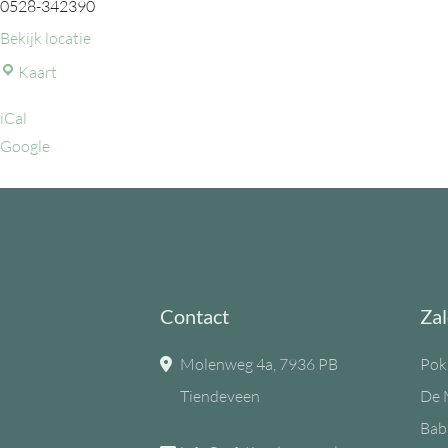
0528-342390
Bekijk locatie
MFC
Kaart
de
iCal
Eiken
Google
Contact
Zal
Molenweg 4a, 7936 PB
Pok
Tiendeveen
De 
Bab