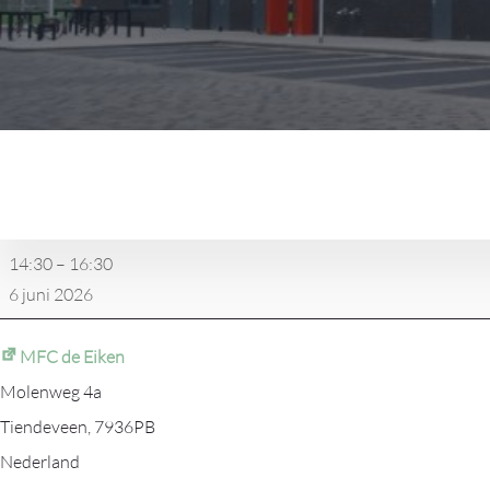
Inhaal/Beker
14:30
–
16:30
6 juni 2026
MFC de Eiken
Molenweg 4a
Tiendeveen
,
7936PB
Nederland