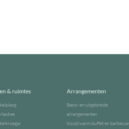
en & ruimtes
Arrangementen
kelplaog
Basis- en uitgebreide
Maoties
arrangementen
belkroegje
Koud/warm buffet en barbecue