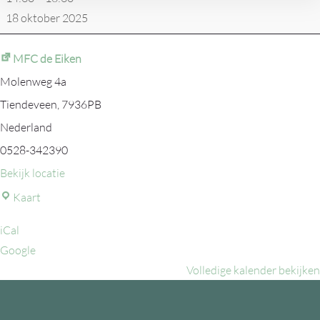
18 oktober 2025
MFC de Eiken
Molenweg 4a
Tiendeveen
,
7936PB
Nederland
0528-342390
Bekijk locatie
MFC
Kaart
de
iCal
Eiken
Google
Volledige kalender bekijken