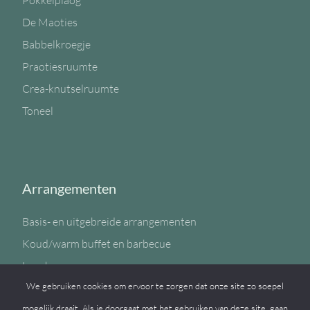
Pokkelplaog
De Maoties
Babbelkroegje
Praotiesruumte
Crea-knutselruumte
Toneel
Arrangementen
Basis- en uitgebreide arrangementen
Koud/warm buffet en barbecue
Lunch
We gebruiken cookies om ervoor te zorgen dat onze site zo soepel
Sportzaal
mogelijk draait. Als je doorgaat met het gebruiken van deze site, gaan