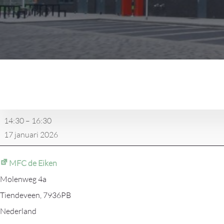
Inhaal/Beker
14:30
–
16:30
17 januari 2026
MFC de Eiken
Molenweg 4a
Tiendeveen
,
7936PB
Nederland