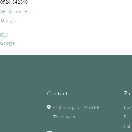
0528-342390
Bekijk locatie
MFC
Kaart
de
iCal
Eiken
Google
Contact
Zal
Molenweg 4a, 7936 PB
Pok
Tiendeveen
De 
Bab