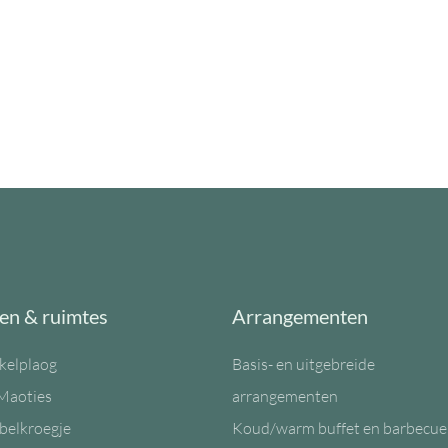
en & ruimtes
Arrangementen
kelplaog
Basis- en uitgebreide
Maoties
arrangementen
belkroegje
Koud/warm buffet en barbecue