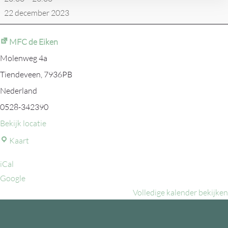
22 december 2023
MFC de Eiken
Molenweg 4a
Tiendeveen
,
7936PB
Nederland
0528-342390
Bekijk locatie
MFC
Kaart
de
iCal
Eiken
Google
Volledige kalender bekijken