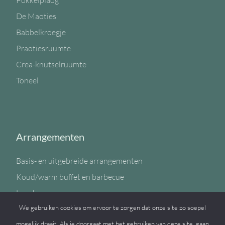
Pokkelplaog
De Maoties
Babbelkroegje
Praotiesruumte
Crea-knutselruumte
Toneel
Arrangementen
Basis- en uitgebreide arrangementen
Koud/warm buffet en barbecue
Lunch
We gebruiken cookies om ervoor te zorgen dat onze site zo soepel
Sportzaal
mogelijk draait. Als je doorgaat met het gebruiken van deze site, gaan