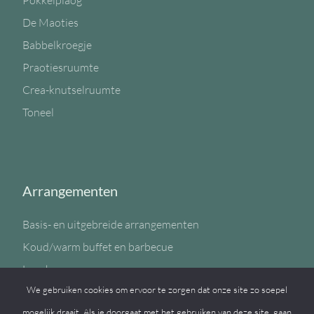
Pokkelplaog
De Maoties
Babbelkroegje
Praotiesruumte
Crea-knutselruumte
Toneel
Arrangementen
Basis- en uitgebreide arrangementen
Koud/warm buffet en barbecue
Lunch
We gebruiken cookies om ervoor te zorgen dat onze site zo soepel
Sportzaal
mogelijk draait. Als je doorgaat met het gebruiken van deze site, gaan