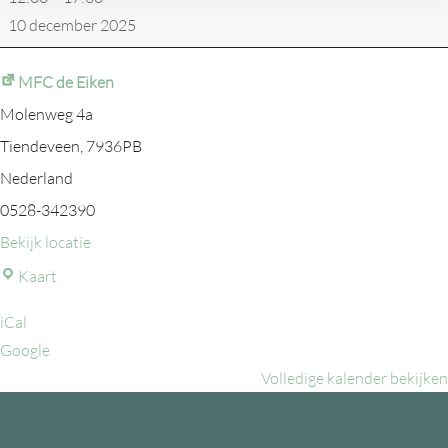
10 december 2025
MFC de Eiken
Molenweg 4a
Tiendeveen
,
7936PB
Nederland
0528-342390
Bekijk locatie
MFC
Kaart
de
iCal
Eiken
Google
Volledige kalender bekijken