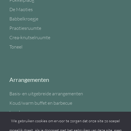
Pokkelplaog
De Maoties
Babbelkroegje
Praotiesruumte
Crea-knutselruumte
Toneel
Arrangementen
Basis- en uitgebreide arrangementen
Koud/warm buffet en barbecue
Lunch
We gebruiken cookies om ervoor te zorgen dat onze site zo soepel
Sportzaal
mogelijk draait. Als je doorgaat met het gebruiken van deze site, gaan