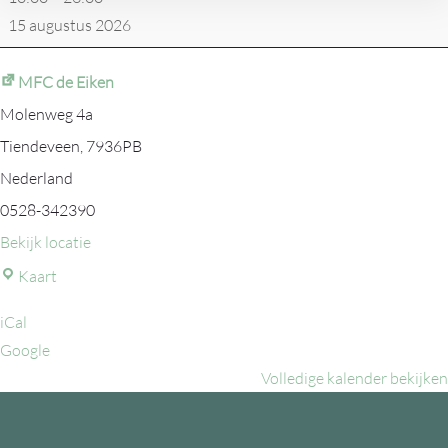
15 augustus 2026
MFC de Eiken
Molenweg 4a
Tiendeveen
,
7936PB
Nederland
0528-342390
Bekijk locatie
MFC
Kaart
de
iCal
Eiken
Google
Volledige kalender bekijken