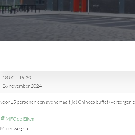
Smederijenteam
de
Dorpen
vergadering
18:00
–
19:30
en
26 november 2024
inloopavond
voor 15 personen een avondmaaltijd( Chinees buffet) verzorgen 
MFC de Eiken
Molenweg 4a