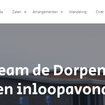
da
Zalen
Arrangementen
Wandeling
Over
eam de Dorpen
en inloopavon