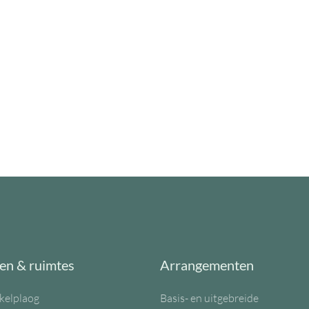
en & ruimtes
Arrangementen
kelplaog
Basis- en uitgebreide