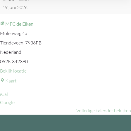
19 juni 2026
MFC de Eiken
Molenweg 4a
Tiendeveen
,
7936PB
Nederland
0528-342390
Bekijk locatie
MFC
Kaart
de
iCal
Eiken
Google
Volledige kalender bekijken