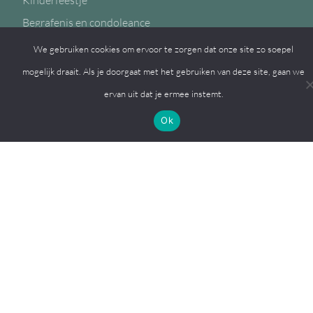
Kinderfeestje
Begrafenis en condoleance
We gebruiken cookies om ervoor te zorgen dat onze site zo soepel
mogelijk draait. Als je doorgaat met het gebruiken van deze site, gaan we
ervan uit dat je ermee instemt.
Volg ons op
Ok
© 2026, MFC de Eiken
Een
Webba
website.