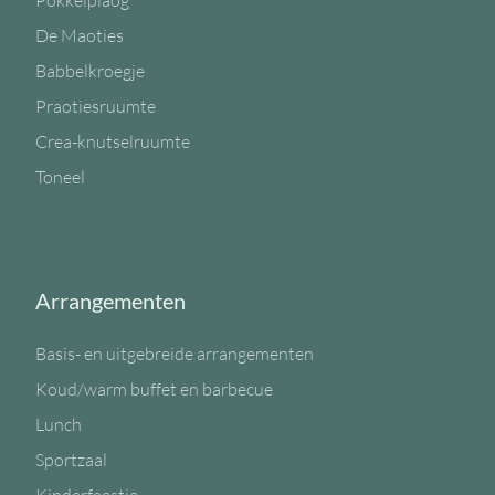
Pokkelplaog
De Maoties
Babbelkroegje
Praotiesruumte
Crea-knutselruumte
Toneel
Arrangementen
Basis- en uitgebreide arrangementen
Koud/warm buffet en barbecue
Lunch
Sportzaal