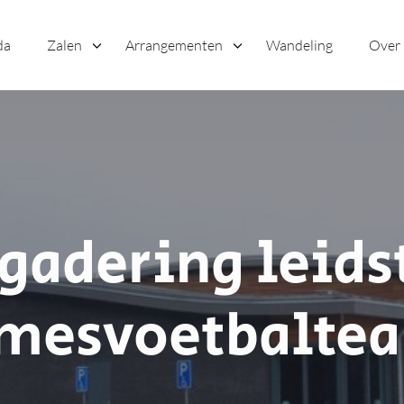
da
Zalen
Arrangementen
Wandeling
Over
gadering leids
mesvoetbalte