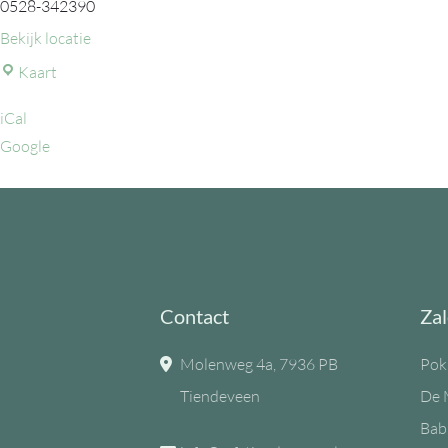
0528-342390
Bekijk locatie
MFC
Kaart
de
iCal
Eiken
Google
Contact
Zal
Molenweg 4a, 7936 PB
Pok
Tiendeveen
De 
Bab