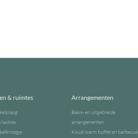
en & ruimtes
Arrangementen
kelplaog
Basis- en uitgebreide
Maoties
arrangementen
belkroegje
Koud/warm buffet en barbecue