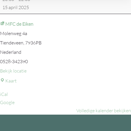
15 april 2025
MFC de Eiken
Molenweg 4a
Tiendeveen
,
7936PB
Nederland
0528-342390
Bekijk locatie
MFC
Kaart
de
iCal
Eiken
Google
Volledige kalender bekijken