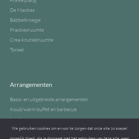
Pokkelplaog
De Maoties
Babbelkroegje
Praotiesruumte
Crea-knutselruumte
Toneel
Arrangementen
Basis- en uitgebreide arrangementen
Koud/warm buffet en barbecue
Lunch
We gebruiken cookies om ervoor te zorgen dat onze site zo soepel
Sportzaal
mogelijk draait. Als je doorgaat met het gebruiken van deze site, gaan