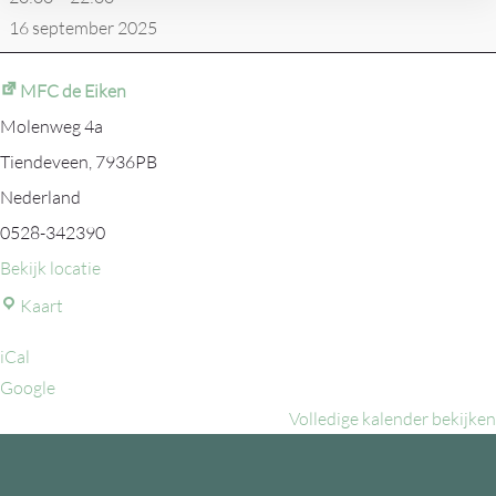
16 september 2025
MFC de Eiken
Molenweg 4a
Tiendeveen
,
7936PB
Nederland
0528-342390
Bekijk locatie
MFC
Kaart
de
iCal
Eiken
Google
Volledige kalender bekijken