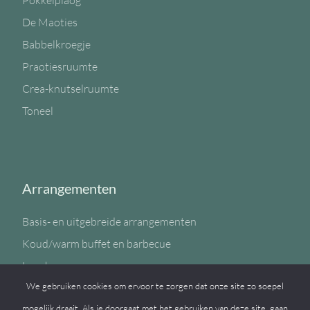
Pokkelplaog
De Maoties
Babbelkroegje
Praotiesruumte
Crea-knutselruumte
Toneel
Arrangementen
Basis- en uitgebreide arrangementen
Koud/warm buffet en barbecue
Lunch
We gebruiken cookies om ervoor te zorgen dat onze site zo soepel
Sportzaal
mogelijk draait. Als je doorgaat met het gebruiken van deze site, gaan