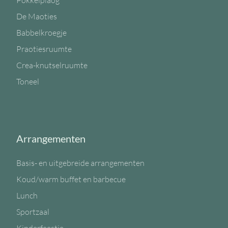
Pokkelplaog
De Maoties
Babbelkroegje
Praotiesruumte
Crea-knutselruumte
Toneel
Arrangementen
Basis- en uitgebreide arrangementen
Koud/warm buffet en barbecue
Lunch
Sportzaal