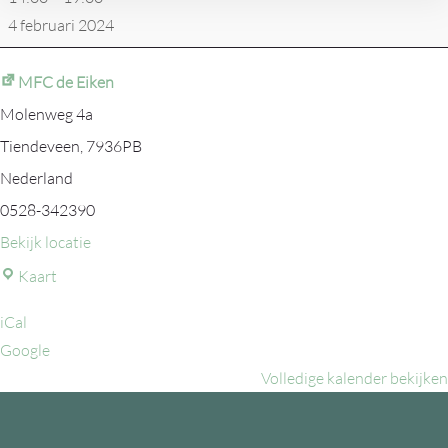
4 februari 2024
MFC de Eiken
Molenweg 4a
Tiendeveen
,
7936PB
Nederland
0528-342390
Bekijk locatie
MFC
Kaart
de
iCal
Eiken
Google
Volledige kalender bekijken