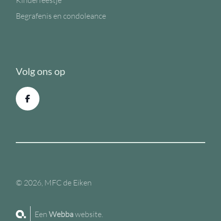
Kinderfeestje
Begrafenis en condoleance
Volg ons op
© 2026, MFC de Eiken
Een
Webba
website.