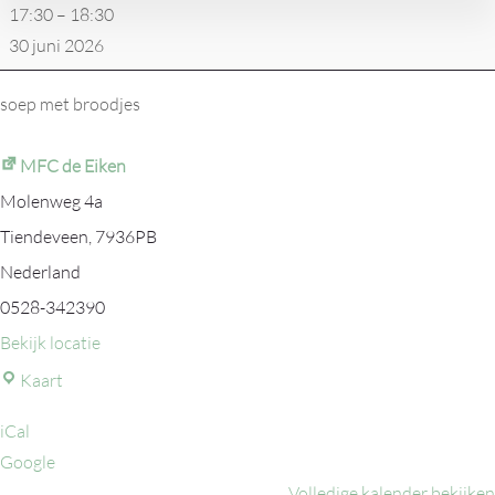
17:30
–
18:30
in
30 juni 2026
kaart
soep met broodjes
MFC de Eiken
Molenweg 4a
Tiendeveen
,
7936PB
Nederland
0528-342390
Bekijk locatie
MFC
Kaart
de
iCal
Eiken
Google
Volledige kalender bekijken