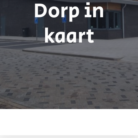
Dorp in
kaart
Verzamelen
vertegenwoordigers
Dorp