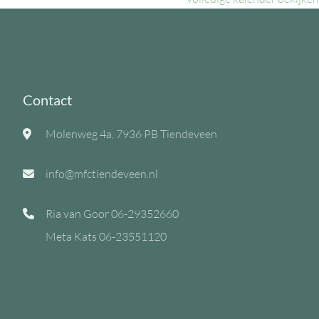
Contact
Molenweg 4a, 7936 PB Tiendeveen
info@mfctiendeveen.nl
Ria van Goor
06-29352660
Meta Kats
06-23551120