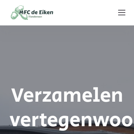
Ga naar de inhoud
Verzamelen
vertegenwoo