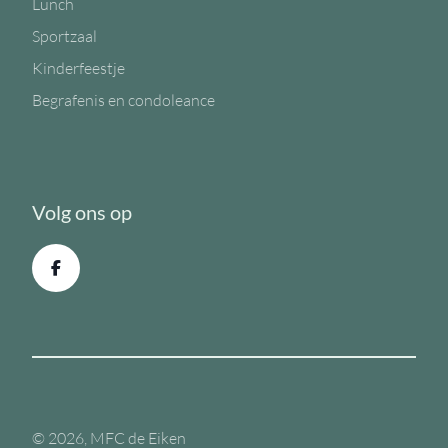
Lunch
Sportzaal
Kinderfeestje
Begrafenis en condoleance
Volg ons op
© 2026, MFC de Eiken