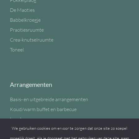
Pokkelplaog
De Maoties
Babbelkroegje
Praotiesruumte
Crea-knutselruumte
Toneel
Arrangementen
Basis- en uitgebreide arrangementen
Koud/warm buffet en barbecue
Lunch
We gebruiken cookies om ervoor te zorgen dat onze site zo soepel
Sportzaal
mogelijk draait. Als je doorgaat met het gebruiken van deze site, gaan