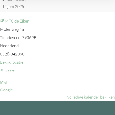
14 juni 2025
MFC de Eiken
Molenweg 4a
Tiendeveen
,
7936PB
Nederland
0528-342390
Bekijk locatie
MFC
Kaart
de
iCal
Eiken
Google
Volledige kalender bekijken