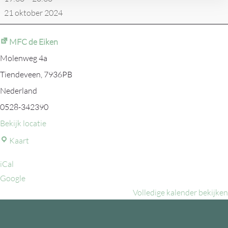
21 oktober 2024
MFC de Eiken
Molenweg 4a
Tiendeveen
,
7936PB
Nederland
0528-342390
Bekijk locatie
MFC
Kaart
de
iCal
Eiken
Google
Volledige kalender bekijken