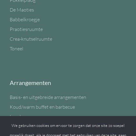
Pokkelplaog
De Maoties
Babbelkroegje
Praotiesruumte
Crea-knutselruumte
Toneel
Arrangementen
Basis- en uitgebreide arrangementen
Koud/warm buffet en barbecue
Lunch
We gebruiken cookies om ervoor te zorgen dat onze site zo soepel
Sportzaal
mogelijk draait. Als je doorgaat met het gebruiken van deze site, gaan