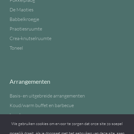
Pokkelplaog
De Maoties
Babbelkroegje
Praotiesruumte
Crea-knutselruumte
Toneel
Arrangementen
Basis- en uitgebreide arrangementen
Koud/warm buffet en barbecue
Lunch
We gebruiken cookies om ervoor te zorgen dat onze site zo soepel
Sportzaal
mogelijk draait. Als je doorgaat met het gebruiken van deze site, gaan