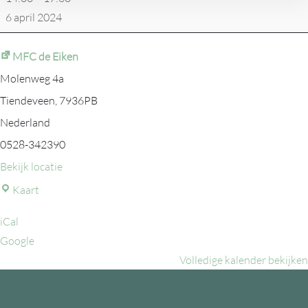
-
6 april 2024
VVAK
3
MFC de Eiken
Molenweg 4a
Tiendeveen
,
7936PB
Nederland
0528-342390
Bekijk locatie
MFC
Kaart
de
iCal
Eiken
Google
Volledige kalender bekijken