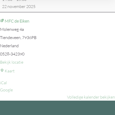
-
22 november 2025
VCG
1
MFC de Eiken
Molenweg 4a
Tiendeveen
,
7936PB
Nederland
0528-342390
Bekijk locatie
MFC
Kaart
de
iCal
Eiken
Google
Volledige kalender bekijken