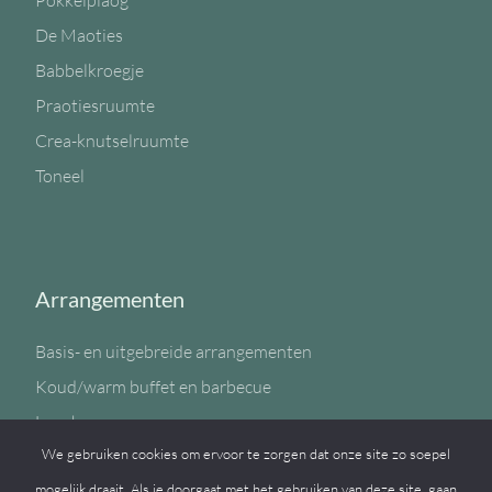
Pokkelplaog
De Maoties
Babbelkroegje
Praotiesruumte
Crea-knutselruumte
Toneel
Arrangementen
Basis- en uitgebreide arrangementen
Koud/warm buffet en barbecue
Lunch
We gebruiken cookies om ervoor te zorgen dat onze site zo soepel
Sportzaal
mogelijk draait. Als je doorgaat met het gebruiken van deze site, gaan