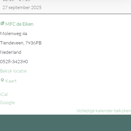
-
27 september 2025
HZVV
8
MFC de Eiken
Molenweg 4a
Tiendeveen
,
7936PB
Nederland
0528-342390
Bekijk locatie
MFC
Kaart
de
iCal
Eiken
Google
Volledige kalender bekijken