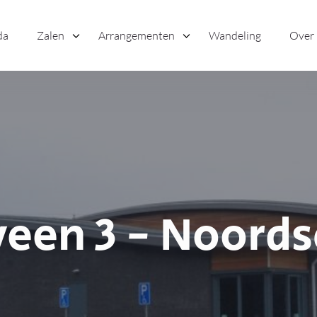
da
Zalen
Arrangementen
Wandeling
Over
veen 3 - Noords