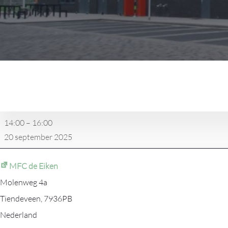
vv
Tiendeveen
3
-
14:00
–
16:00
Noordscheschut
20 september 2025
6
MFC de Eiken
Molenweg 4a
Tiendeveen
,
7936PB
Nederland