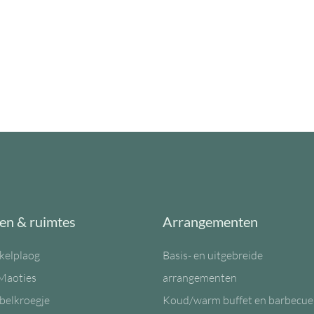
en & ruimtes
Arrangementen
kelplaog
Basis- en uitgebreide
Maoties
arrangementen
belkroegje
Koud/warm buffet en barbecue