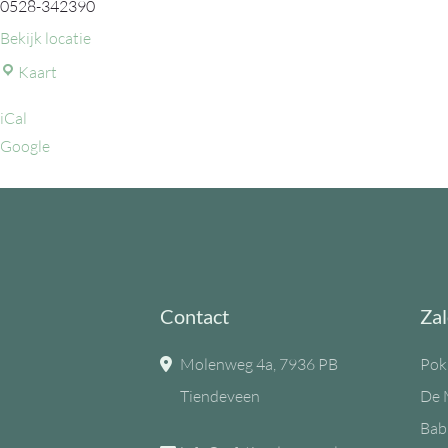
0528-342390
Bekijk locatie
MFC
Kaart
de
iCal
Eiken
Google
Contact
Zal
Molenweg 4a, 7936 PB
Pok
Tiendeveen
De 
Bab