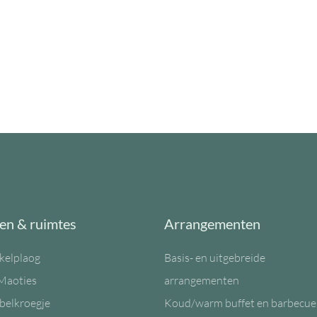
en & ruimtes
Arrangementen
kelplaog
Basis- en uitgebreide
Maoties
arrangementen
belkroegje
Koud/warm buffet en barbecue