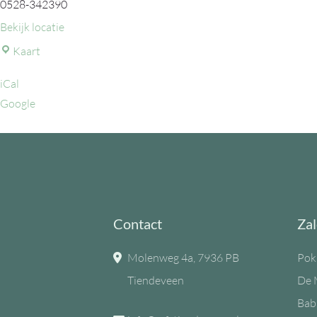
0528-342390
Bekijk locatie
MFC
Kaart
de
iCal
Eiken
Google
Contact
Zal
Molenweg 4a, 7936 PB
Pok
Tiendeveen
De 
Bab