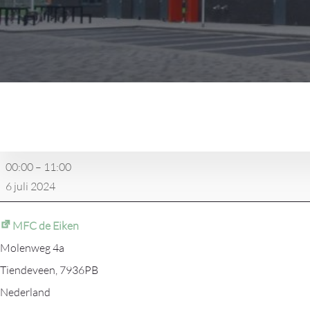
Wampex
(survival
Tiendeveen)
00:00
–
11:00
6 juli 2024
MFC de Eiken
Molenweg 4a
Tiendeveen
,
7936PB
Nederland