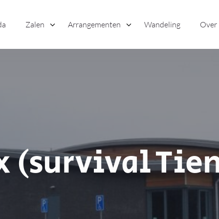
da
Zalen
Arrangementen
Wandeling
Over
(survival Tie